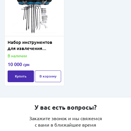
Набор инструментов
для извлечения
уплотнителей (в кейсе
В наличии
23 предмета).
10 000
сум
Купить
В корзину
У вас есть вопросы?
Закажите звонок и мы свяжемся
с вами в ближайшее время