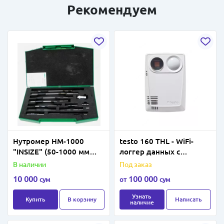
Рекомендуем
Нутромер НМ-1000
testo 160 THL - WiFi-
"INSIZE" (50-1000 мм
логгер данных с
деление 0.01 мм)
интегрированными
В наличии
Под заказ
сенсорами
10 000
100 000
сум
от
сум
температуры,
влажности,
Узнать
Купить
В корзину
Написать
наличие
освещённости и УФ-
излучения